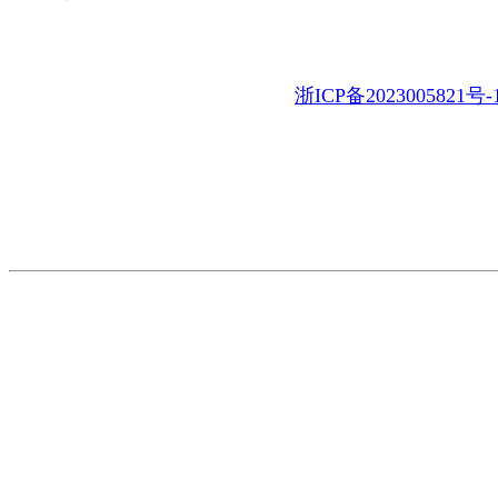
地 址：浙江省乐清市乐清湾临港经开区虹南路11号
电 话：86-577-62317388 62327388 62327377
E-mail：tianx@china-tianx.com
浙ICP备2023005821号-
产品展示
制造实力
关于天星