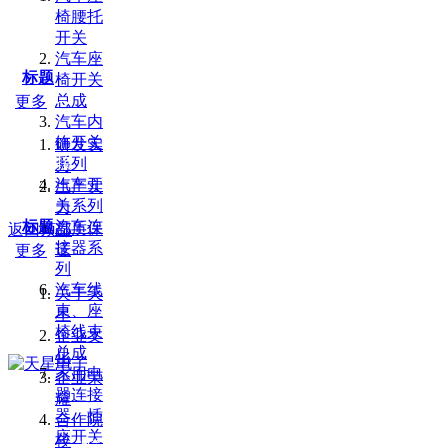
椅腰托
开关
汽车座
标题
椅开关
总成
更多
汽车内
饰开关
研发实
友情链接：
百度
山东PE管厂家
液压零件
系列
力
汽车开
生产实
关系列
力
标题
汽车连
品质保
返回顶部
接器系
证
更多
列
汽车线
关于天
束、座
星
椅线束
企业文
总成
化
家用电
企业荣
器连接
耀
器、插
合作院
座开关
校