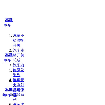
标题
更多
汽车座
椅腰托
开关
汽车座
标题
椅开关
总成
更多
汽车内
饰开关
研发实
友情链接：
百度
山东PE管厂家
液压零件
系列
力
汽车开
生产实
关系列
力
标题
汽车连
品质保
接器系
返回顶部
证
更多
列
汽车线