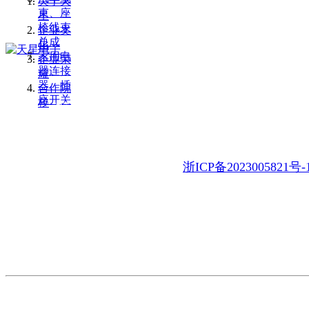
关于天
束、座
星
椅线束
企业文
总成
化
家用电
企业荣
器连接
耀
器、插
合作院
座开关
校
地 址：浙江省乐清市乐清湾临港经开区虹南路11号
电 话：86-577-62317388 62327388 62327377
E-mail：tianx@china-tianx.com
浙ICP备2023005821号-
产品展示
制造实力
关于天星