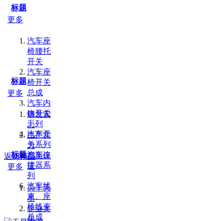
标题
更多
汽车座
椅腰托
开关
汽车座
标题
椅开关
总成
更多
汽车内
饰开关
研发实
友情链接：
百度
山东PE管厂家
液压零件
系列
力
汽车开
生产实
关系列
力
标题
汽车连
品质保
返回顶部
接器系
证
更多
列
汽车线
关于天
束、座
星
椅线束
企业文
总成
化