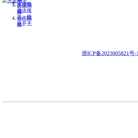
家用电
企业荣
器连接
耀
器、插
合作院
座开关
校
地 址：浙江省乐清市乐清湾临港经开区虹南路11号
电 话：86-577-62317388 62327388 62327377
E-mail：tianx@china-tianx.com
浙ICP备2023005821号-
产品展示
制造实力
关于天星