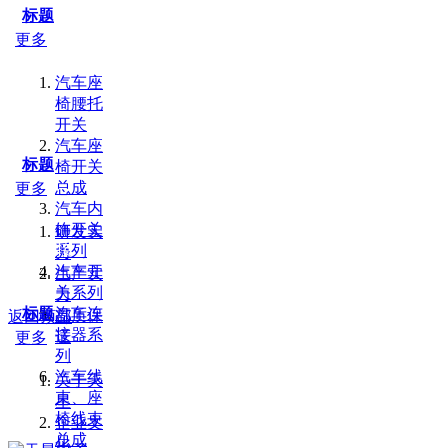
标题
更多
汽车座
椅腰托
开关
汽车座
标题
椅开关
总成
更多
汽车内
饰开关
研发实
友情链接：
百度
山东PE管厂家
液压零件
系列
力
汽车开
生产实
关系列
力
标题
汽车连
品质保
返回顶部
接器系
证
更多
列
汽车线
关于天
束、座
星
椅线束
企业文
总成
化