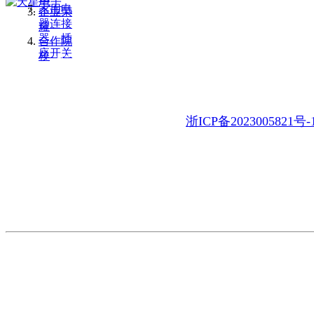
家用电
企业荣
器连接
耀
器、插
合作院
座开关
校
地 址：浙江省乐清市乐清湾临港经开区虹南路11号
电 话：86-577-62317388 62327388 62327377
E-mail：tianx@china-tianx.com
浙ICP备2023005821号-
产品展示
制造实力
关于天星