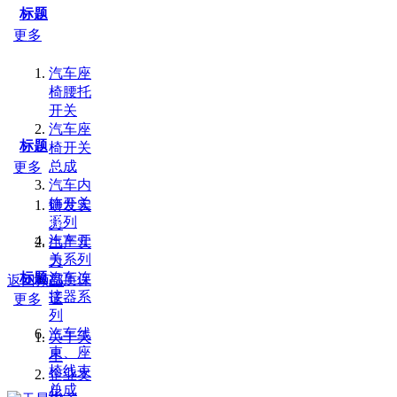
标题
更多
汽车座
椅腰托
开关
汽车座
标题
椅开关
总成
更多
汽车内
饰开关
研发实
友情链接：
百度
山东PE管厂家
液压零件
系列
力
汽车开
生产实
关系列
力
标题
汽车连
品质保
返回顶部
接器系
证
更多
列
汽车线
关于天
束、座
星
椅线束
企业文
总成
化