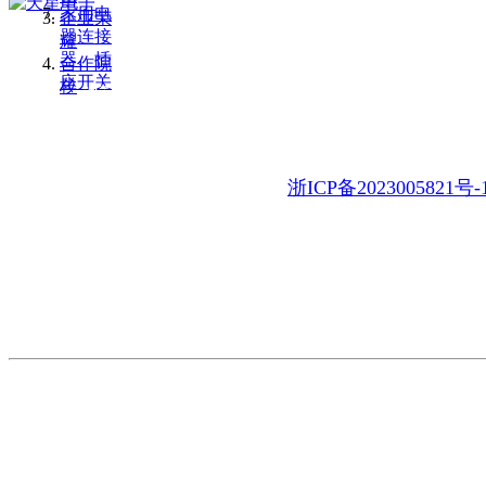
家用电
企业荣
器连接
耀
器、插
合作院
座开关
校
地 址：浙江省乐清市乐清湾临港经开区虹南路11号
电 话：86-577-62317388 62327388 62327377
E-mail：tianx@china-tianx.com
浙ICP备2023005821号-
产品展示
制造实力
关于天星